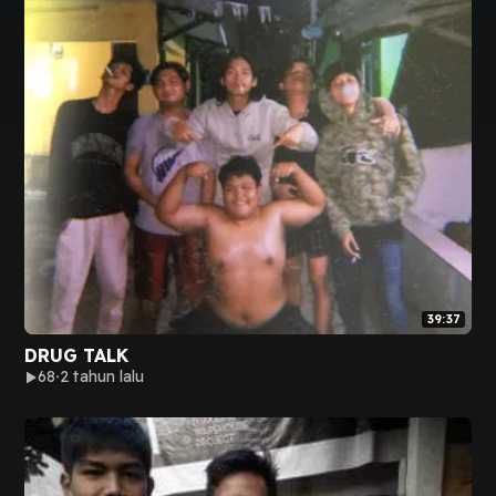
39:37
DRUG TALK
68
2 tahun lalu