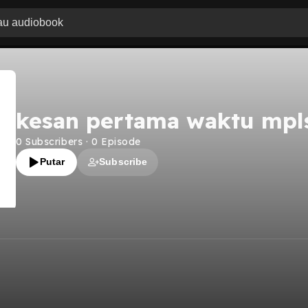
kesan pertama waktu mpl
0
Subscribers
·
0
Episode
Putar
Subscribe