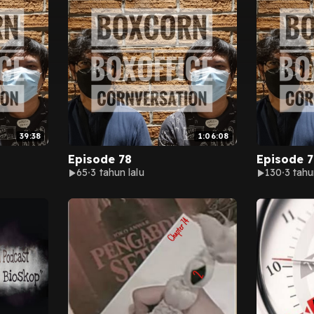
39:38
1:06:08
Episode 78
Episode 7
65
3 tahun lalu
130
3 tahu