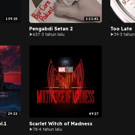
1:59:25
1:11:41
Pengabdi Setan 2
Too Late
637
3 tahun lalu
39
3 tahun
29:22
49:27
l.1
Scarlet Witch of Madness
78
4 tahun lalu