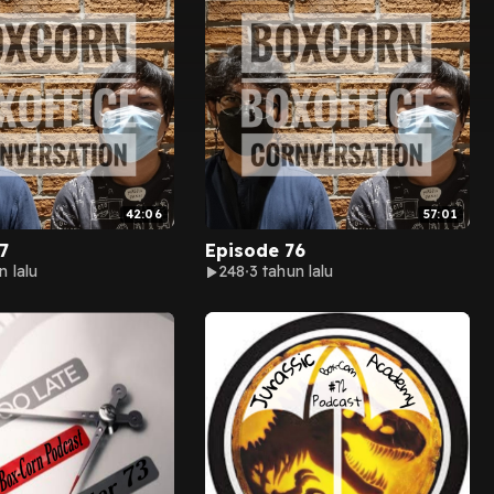
42:06
57:01
7
Episode 76
n lalu
248
3 tahun lalu