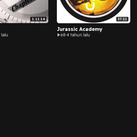
1:11:14
37:21
Jurassic Academy
 lalu
68
4 tahun lalu