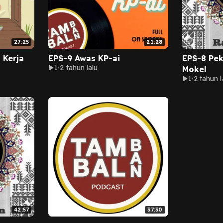
27:25
21:28
 Kerja
EPS-9 Awas KP-ai
EPS-8 Pe
1
2 tahun lalu
Mokel
1
2 tahun l
42:57
37:30