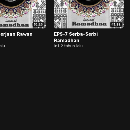
51:23
43:12
kerjaan Rawan
EPS-7 Serba-Serbi
Ramadhan
alu
1
2 tahun lalu