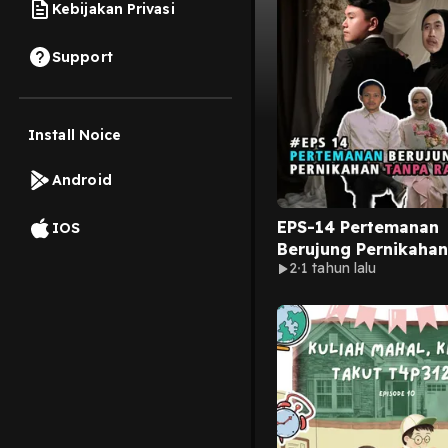
Kebijakan Privasi
Support
Install Noice
Android
EPS-14 Pertemanan
IOS
Berujung Pernikaha
2
1 tahun lalu
Rasa