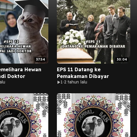
37:54
30:04
emelihara Hewan
EPS 11 Datang ke
di Doktor
Pemakaman Dibayar
alu
1
2 tahun lalu