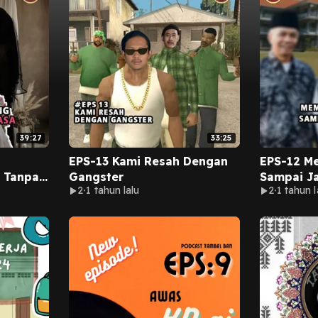
39:27
33:25
EPS-13 Kami Resah Dengan
EPS-12 M
n Tanpa
Gangster
Sampai Ja
2
1 tahun lalu
2
1 tahun l