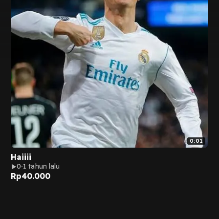
0:01
Haiiii
0
1 tahun lalu
Rp
40.000