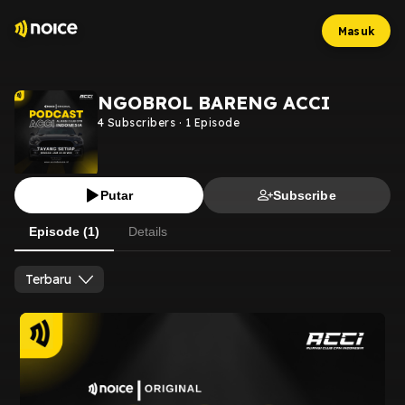
Masuk
NGOBROL BARENG ACCI
4
Subscribers
·
1
Episode
Putar
Subscribe
Episode (1)
Details
Terbaru