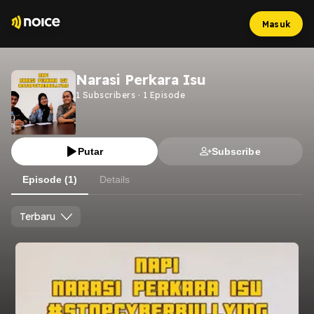
Masuk
Narasi Perkara Isu
1
Subscribers
·
1
Episode
Putar
Subscribe
Episode (1)
Details
Terbaru