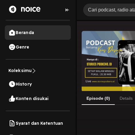
Beranda
Genre
Koleksimu
History
Konten disukai
Episode (0)
Details
Syarat dan Ketentuan