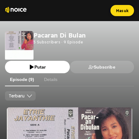
Masuk
Pacaran Di Bulan
5
Subscribers
·
9
Episode
Putar
Subscribe
Episode (9)
Details
Terbaru