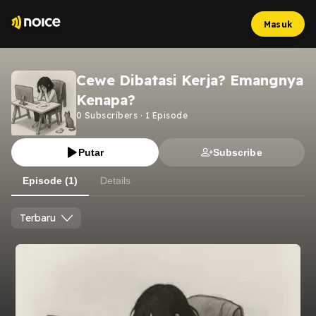
Masuk
Cewe Dibatasi Kerja? Emangnya
Kenapa?
0
Subscribers
·
1
Episode
Putar
Subscribe
Episode (1)
Details
Terbaru