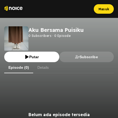
Masuk
Aku Bersama Puisiku
0
Subscribers
·
0
Episode
Putar
Subscribe
Episode (0)
Details
Belum ada episode tersedia