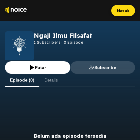
Masuk
Ngaji Ilmu Filsafat
1
Subscribers
·
0
Episode
Putar
Subscribe
Episode (0)
Details
Belum ada episode tersedia