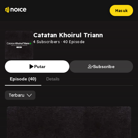
Masuk
Catatan Khoirul Triann
4
Subscribers
·
40
Episode
Putar
Subscribe
Episode (40)
Details
Terbaru