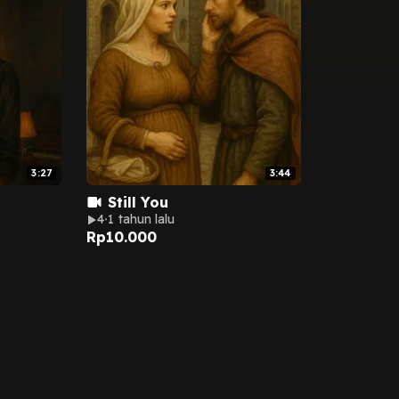
3:27
3:44
Still You
4
1 tahun lalu
Rp
10.000