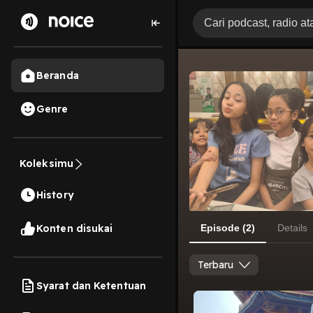
Beranda
Genre
Koleksimu
History
Konten disukai
Episode (2)
Details
Terbaru
Syarat dan Ketentuan