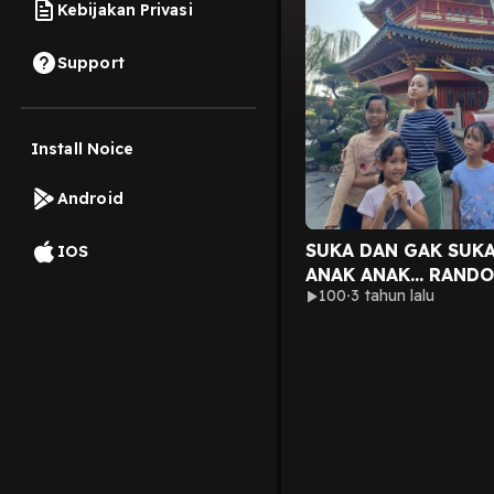
Kebijakan Privasi
Support
Install Noice
Android
SUKA DAN GAK SUK
IOS
ANAK ANAK... RAND
100
3 tahun lalu
BANGET YA? hehehe..