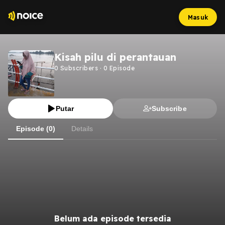
Masuk
Kisah pilu di perantauan
0
Subscribers
·
0
Episode
Putar
Subscribe
Episode (0)
Details
Belum ada episode tersedia