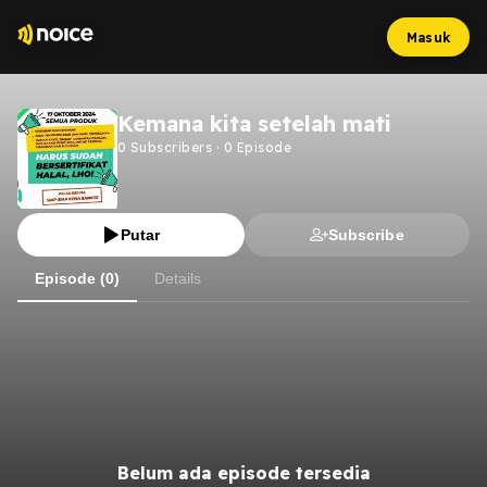
Masuk
Kemana kita setelah mati
0
Subscribers
·
0
Episode
Putar
Subscribe
Episode (0)
Details
Belum ada episode tersedia