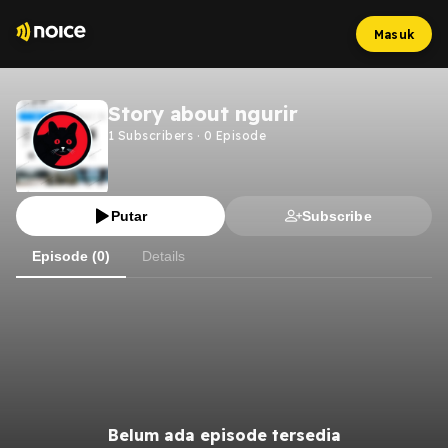
Masuk
Story about ngurir
1
Subscribers
·
0
Episode
Putar
Subscribe
Episode (0)
Details
Belum ada episode tersedia