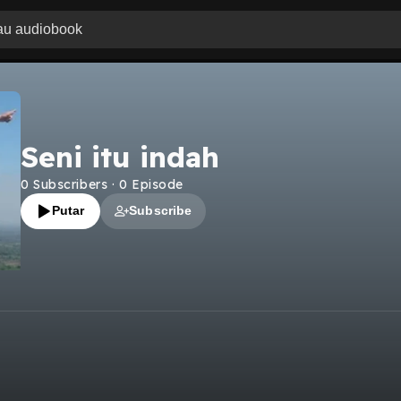
Seni itu indah
0
Subscribers
·
0
Episode
Putar
Subscribe