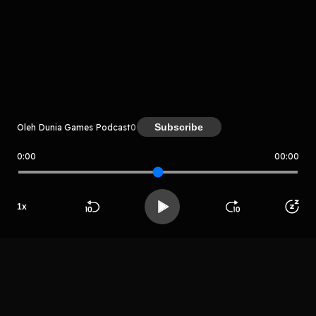
komentar belum bisa dimuat. Coba refresh halaman
atau periksa koneksi internet kamu.
Subscribe
Oleh Dunia Games Podcast
0
0:00
00:00
Dunia Games Podcast
LIHAT EPISODE LAIN
1
x
Beranda
Cari
Buka App
Koleksimu
Profil