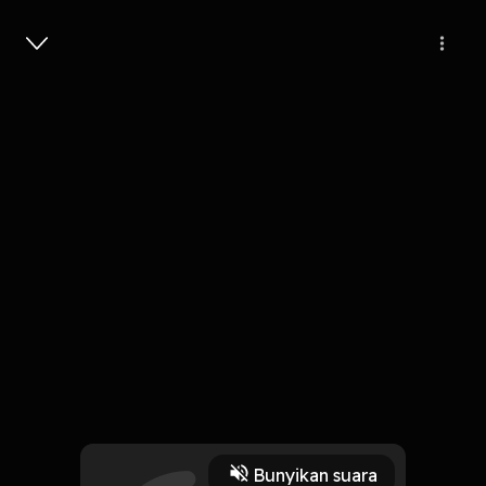
Masuk
AKU TANPA PUBG MOBILE BISA
APA?...
16 Menit
Play
Bunyikan suara