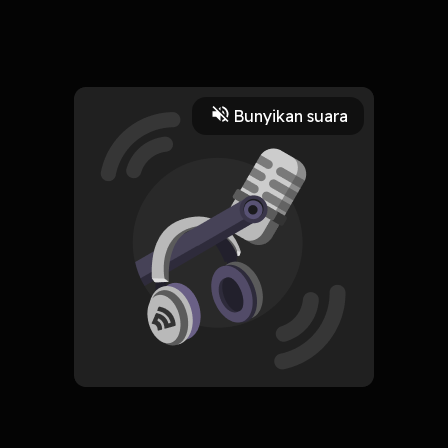
Kalau Sedang Jatuh Cinta Secukupnya Saja.
Read More
Bunyikan suara
Sejarah
CREATOR-RSS
Kursi Kosong
Subscribe
0 Subscribers
Komentar