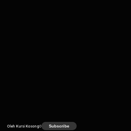
komentar belum bisa dimuat. Coba refresh halaman
atau periksa koneksi internet kamu.
Kreator
Subscribe
Oleh Kursi Kosong
0