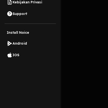
Kebijakan Privasi
14 Mei 2023
Support
hubungan toxic
Install Noice
Read More
Android
After Shows
IOS