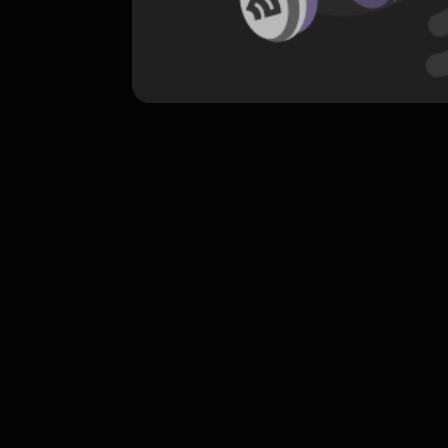
komentar belum bisa dimuat. Coba refr
atau periksa koneksi internet k