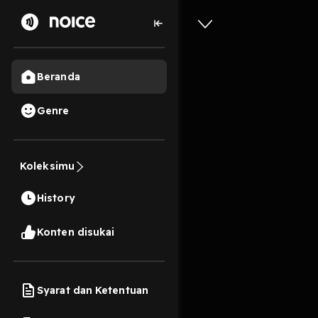
Beranda
Genre
9
3 tahun lalu
2 Men
Koleksimu
toxic
History
Play
Konten disukai
Syarat dan Ketentuan