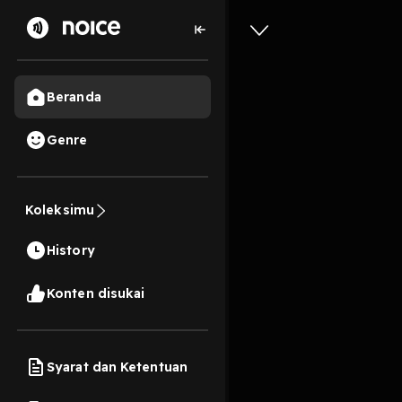
Beranda
Genre
141
6 tahun lalu
4 M
Koleksimu
Nanti
History
Play
Konten disukai
Syarat dan Ketentuan