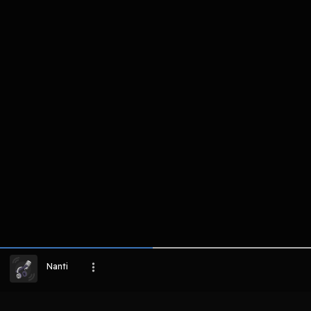
komentar belum bisa dimuat. Coba refr
atau periksa koneksi internet k
LIHAT EPISODE LAIN
Nanti