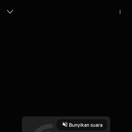
Masuk
536
6 tahun lalu
5 Menit
Cinta Adalah Misteri
Play
Bunyikan suara
9 Oktober 2019