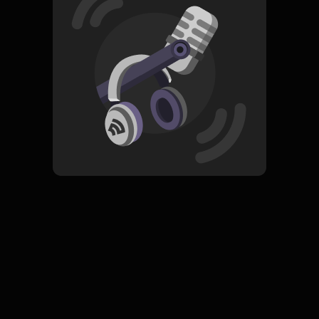
Read More
Pop
ORIGINAL
Bintang Lima
Subscribe
0 Subscribers
Komentar