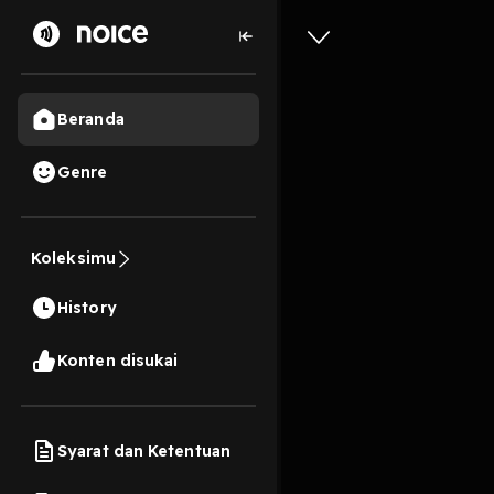
Beranda
Genre
7
1 tahun lalu
4 Men
Koleksimu
KONFRO
History
Play
Konten disukai
Syarat dan Ketentuan