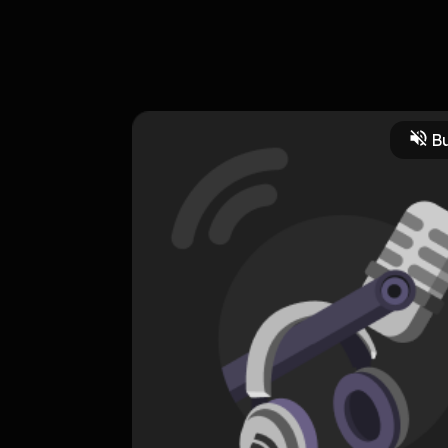
Bu
HOSTING
KONFRONTASI INDONESIA-MALAYSIA
0 Subscribers