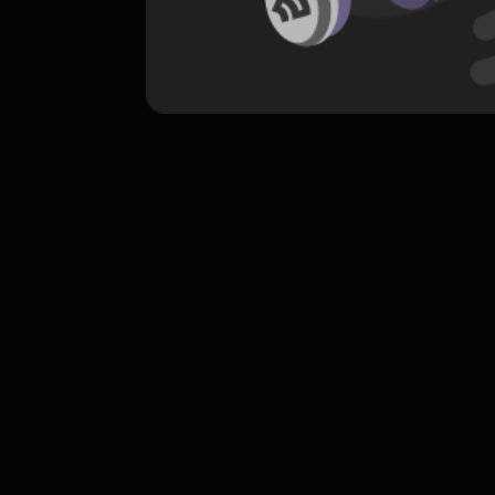
komentar belum bisa dimuat. Coba refr
atau periksa koneksi internet k