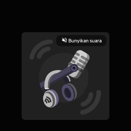
25 Februari 2025
Podcast Sosok bersama Maureen Hitipuew bahas seputar
the power of woman
Read More
Bunyikan suara
Entrepreneurship
HOSTING
Podcast Sosok
Subscribe
0 Subscribers