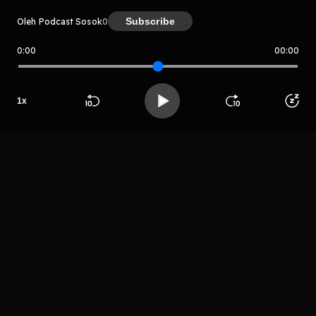
Subscribe
Oleh Podcast Sosok
0
0:00
00:00
Podcast Sosok
Host
Media
1
x
Nawacita
Indonesia
Beranda
Cari
Buka App
Koleksimu
Profil
LIHAT EPISODE LAIN