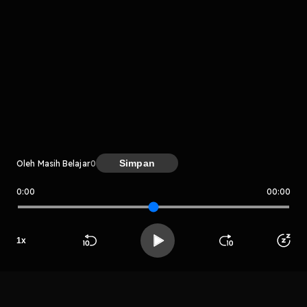
Komentar
komentar belum bisa dimuat. Coba refresh halaman
atau periksa koneksi internet kamu.
Simpan
Oleh Masih Belajar
0
0:00
00:00
Masih Belajar
1
x
LIHAT CHAPTER LAIN
Beranda
Cari
Buka App
Koleksimu
Profil