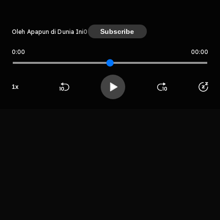
Subscribe
Oleh Apapun di Dunia Ini
0
0:00
00:00
Apapun di Dunia Ini
Host
1
x
Bumblevee
(aslinya
Beranda
Cari
Buka App
Koleksimu
Profil
ultraman)
LIHAT EPISODE LAIN