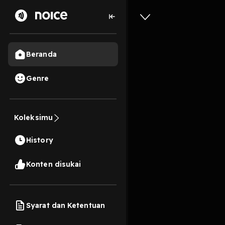
Beranda
Genre
Nostalgi
Koleksimu
Newpodc
History
42 Menit
Play
Konten disukai
Syarat dan Ketentuan