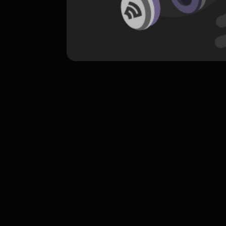
komentar belum bisa dimuat. Coba refr
atau periksa koneksi internet k