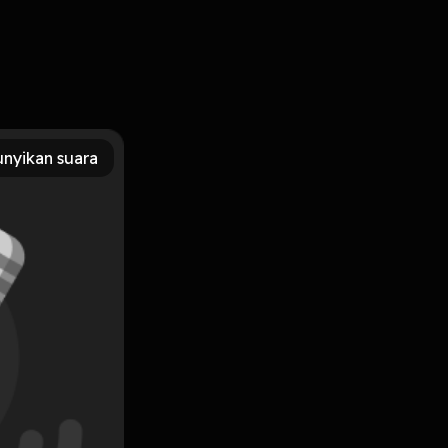
yang mungkin ga bisa di lupakan sampai kapanpun,, Thanks
nya di Newpodcs
nyikan suara
Subscribe