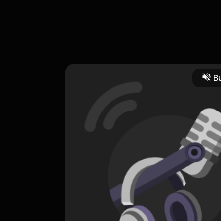
masa zaman sekolah dulu dengan hal hal yang menarik dan momen 
in gw cerita sampe tamat,, Dengerin episode episode lain nya ha
Bu
naen04@gmail.com
io
podcasradio
podcacast
HOSTING
Newpodcs
0 Subscribers