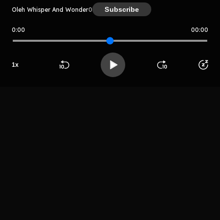
Subscribe
Oleh Whisper And Wonder
0
0:00
00:00
Whisper And Wonder
Host
1
x
Whisper n
Wonder
Beranda
Cari
Buka App
Koleksimu
Profil
LIHAT EPISODE LAIN