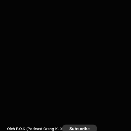
Komentar
komentar belum bisa dimuat. Coba refresh halaman
atau periksa koneksi internet kamu.
Kreator
Subscribe
Oleh P.O.K (Podcast Orang Kampung)
0