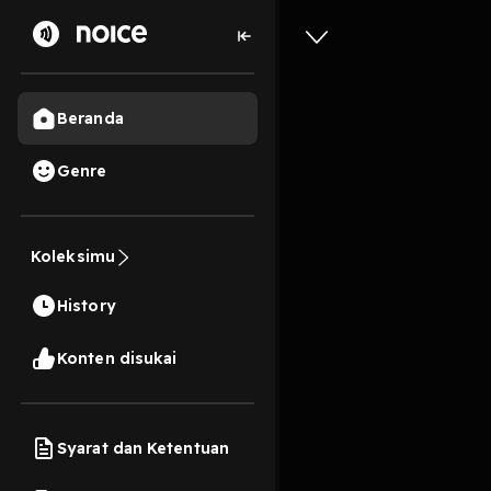
Beranda
Genre
#Public 
Koleksimu
4 Menit
History
Play
Konten disukai
Syarat dan Ketentuan