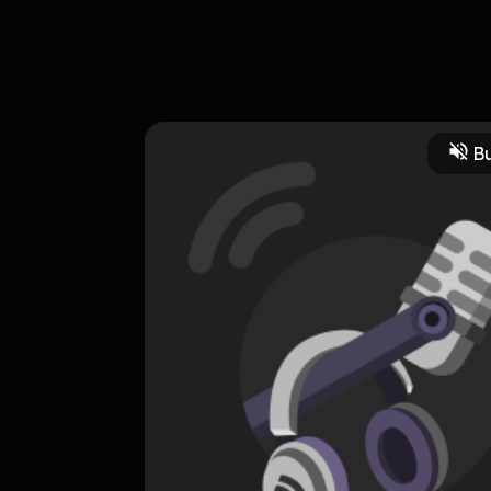
 public speaking
Bu
HOSTING
Public Speaking
0 Subscribers