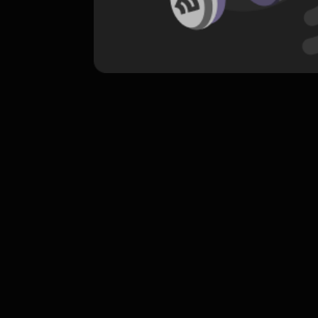
komentar belum bisa dimuat. Coba refr
atau periksa koneksi internet k