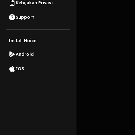
Kebijakan Privasi
14 Januari 2024
Support
The art and impact of
Install Noice
Read More
Android
Edukasi
IOS