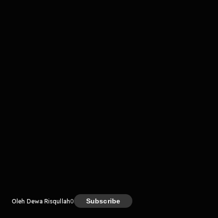
komentar belum bisa dimuat. Coba refresh halaman
atau periksa koneksi internet kamu.
Kreator
Subscribe
Oleh Dewa Risqullah
0