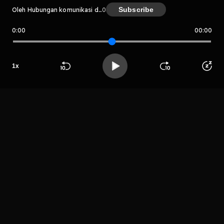
Subscribe
Oleh Hubungan komunikasi dengan reputasi di dalam dunia bisnis
0
0:00
00:00
Hubungan komunikasi dengan rep
utasi di dalam dunia bisnis
Host
1
x
Tasya Mutiara
Beranda
Cari
Buka App
Koleksimu
Profil
LIHAT EPISODE LAIN