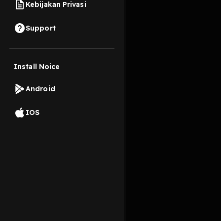
Kebijakan Privasi
23 April 2025
Support
EP 251. Market Talks 
Install Noice
Read More
Android
Bisnis
Investasi
IOS