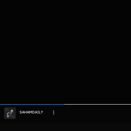
komentar belum bisa dimuat. Coba refr
atau periksa koneksi internet k
LIHAT EPISODE LAIN
SAHAMDAILY