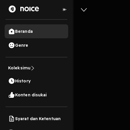
Beranda
Genre
48
1 tahun lalu
49 M
Koleksimu
EP 251 M
History
Play
Konten disukai
Syarat dan Ketentuan