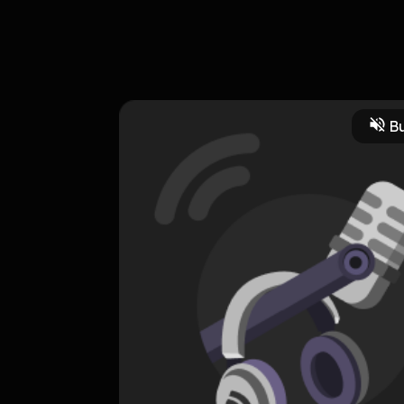
g parenting pasti bakal seru banget, bisa jadi ide baru bagi kita ki
Bu
Keluarga
CREATOR-RSS
Mom's Story Time
0 Subscribers