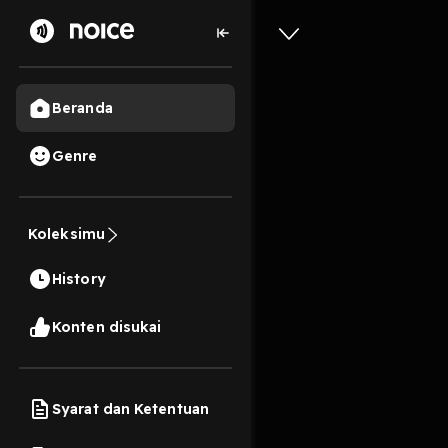
Beranda
Genre
Parentin
Koleksimu
terapin d
History
1 Menit
Play
Konten disukai
Syarat dan Ketentuan