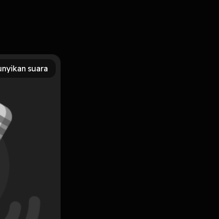
ta yg lagi ngerasa "stuck" Dalam mengasuh buah hati
nyikan suara
Subscribe