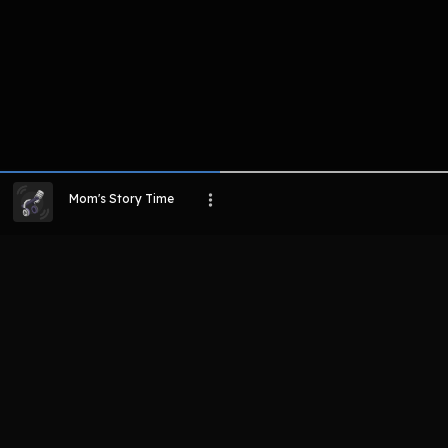
Mom's Story Time
LIHAT EPISODE LAIN