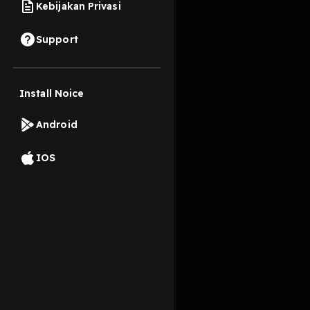
Kebijakan Privasi
18 Oktober 2022
Support
berbagi cerita tentan
Install Noice
Read More
Android
Parenting
Anak dan 
IOS