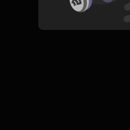
komentar belum bisa dimuat. Coba refr
atau periksa koneksi internet k