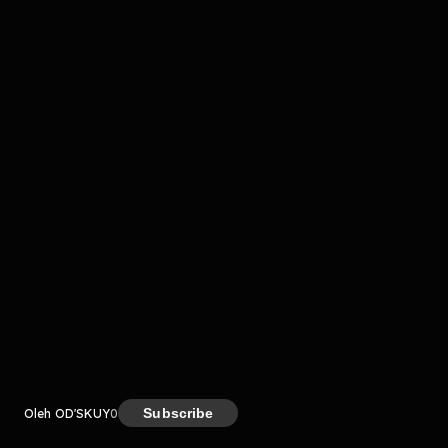
komentar belum bisa dimuat. Coba refresh halaman
atau periksa koneksi internet kamu.
Kreator
Subscribe
Oleh OD'SKUY
0