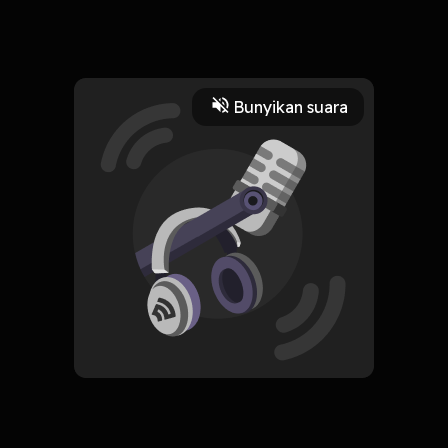
Nantikan episode yang gak kalah seruuu dari episode yang
lainnyaa
Read More
Bunyikan suara
Desain
HOSTING
OD'SKUY
Subscribe
0 Subscribers
Komentar