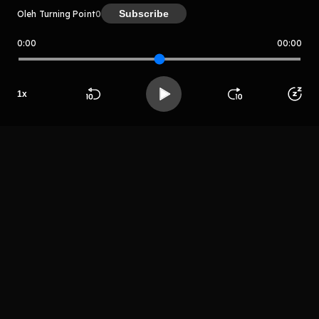
Subscribe
Oleh Turning Point
0
0:00
00:00
Turning Point
Host
1
x
Mike Denaldi
Beranda
Cari
Buka App
Koleksimu
Profil
LIHAT EPISODE LAIN