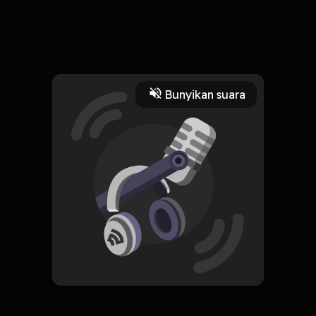
14 September 2023
Menjelang Singapore GP
Bunyikan suara
Read More
Berita
Berita Olahraga
CREATOR-RSS
Turning Point
Subscribe
0 Subscribers