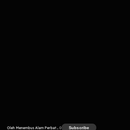
Komentar
komentar belum bisa dimuat. Coba refresh halaman
atau periksa koneksi internet kamu.
Kreator
Subscribe
Oleh Menembus Alam Perbatasan
0