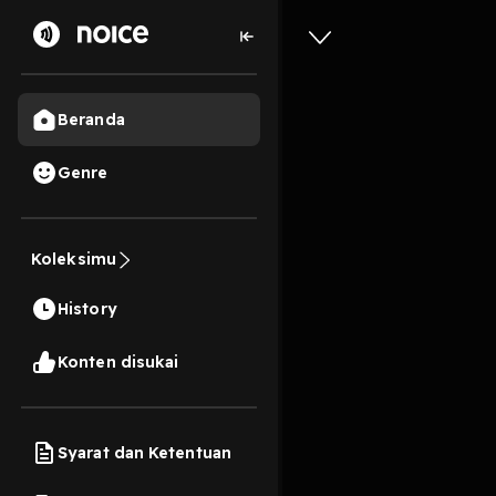
Beranda
Genre
22
3 tahun lalu
31 M
Koleksimu
Intro jeh
History
Play
Konten disukai
Syarat dan Ketentuan