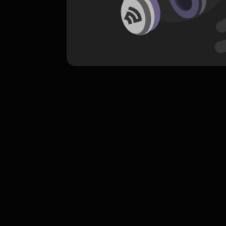
komentar belum bisa dimuat. Coba refr
atau periksa koneksi internet k