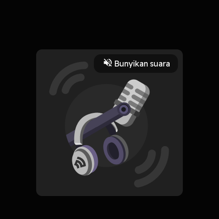
6 Januari 2024
berita rohingya
Read More
Bunyikan suara
Islam
HOSTING
tentang rohingnya
Subscribe
0 Subscribers