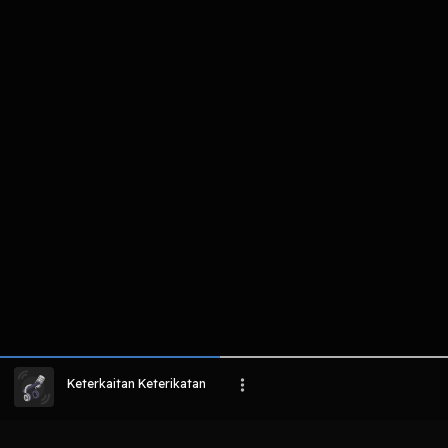
komentar belum bisa dimuat. Coba refr
atau periksa koneksi internet k
LIHAT EPISODE LAIN
Keterkaitan Keterikatan