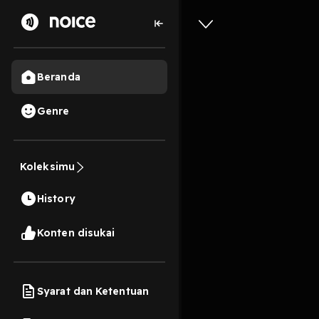
Beranda
Genre
315
6 tahun lalu
3 M
Koleksimu
Jalani M
History
Play
Konten disukai
Syarat dan Ketentuan