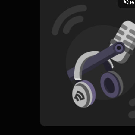
Bu
ORIGINAL
Keterkaitan Keterikatan
0 Subscribers