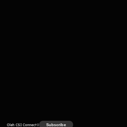
Komentar
komentar belum bisa dimuat. Coba refresh halaman
atau periksa koneksi internet kamu.
Kreator
Subscribe
Oleh CSI Connect
0