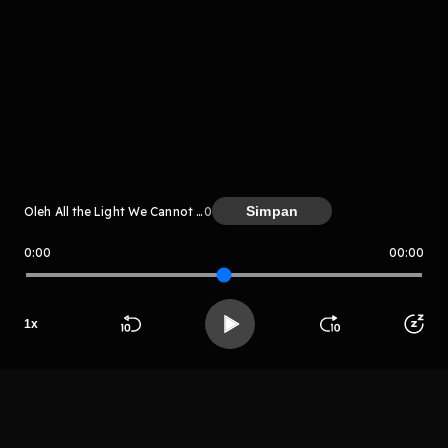
komentar belum bisa dimuat. Coba refresh halaman
atau periksa koneksi internet kamu.
Simpan
Oleh All the Light We Cannot See
0
0:00
00:00
All the Light We Cannot See
1
x
LIHAT CHAPTER LAIN
Beranda
Cari
Buka App
Koleksimu
Profil