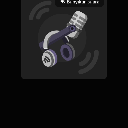
Bunyikan suara
Play
19 Juli 2022
Read More
ORIGINAL
Simpan
All the Light We Cannot See
Komentar