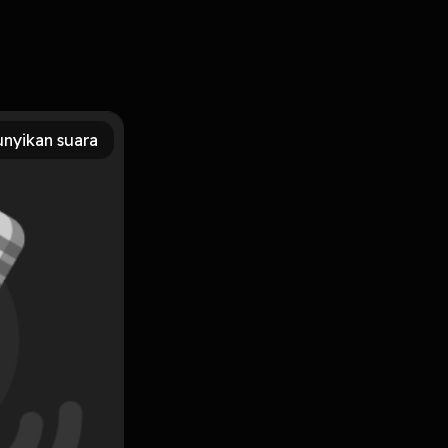
 bicara sedikit tentang quarter life crisis. Tentang keraguan
nyikan suara
Subscribe