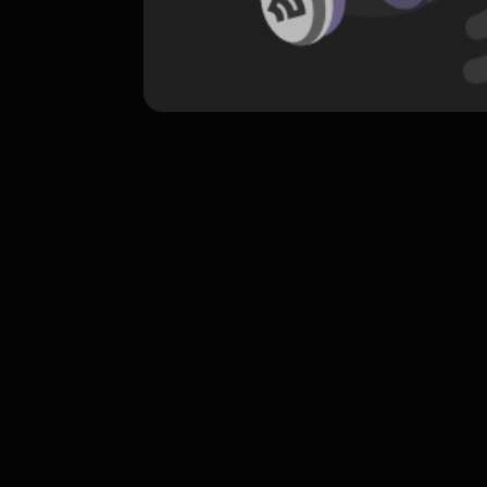
komentar belum bisa dimuat. Coba refr
atau periksa koneksi internet k