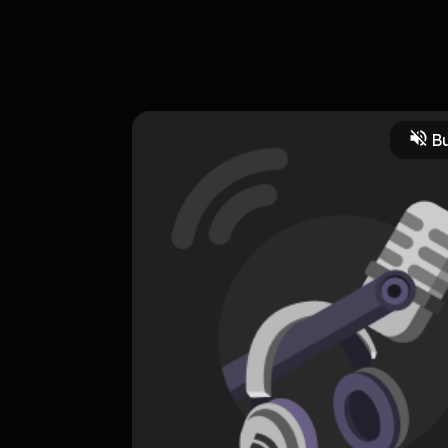
i podcast ku, disini aku berbincang bincang dengan temanku nih, kita
utan remaja dalam menentukan arah hidup yang bakal dijalani.
Bu
HOSTING
Quarter life crisis
0 Subscribers