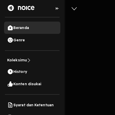
Beranda
Genre
11
2 tahun lalu
9 Me
Koleksimu
Quarter L
History
Play
Konten disukai
Syarat dan Ketentuan