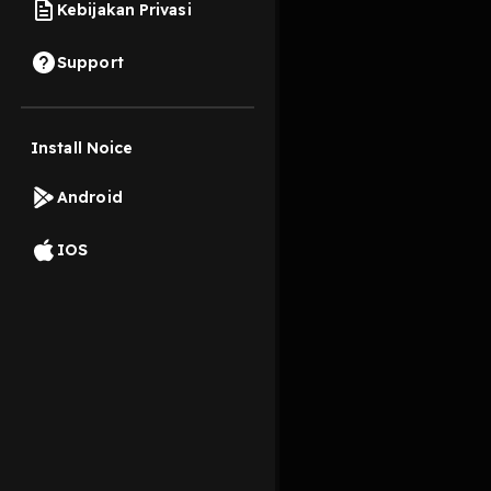
Kebijakan Privasi
18 Juni 2024
Support
Haiii selamat datang d
keraguan serta ketak
Install Noice
Read More
Android
Pengembangan Diri
IOS