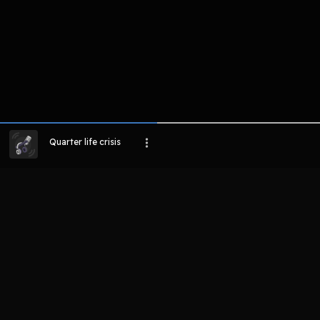
Quarter life crisis
LIHAT EPISODE LAIN