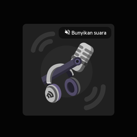
Jadi mau bikin event kecil-kecilan juga
Read More
Bunyikan suara
Masyarakat dan Budaya
CREATOR-RSS
Obrolan Sabtu Pagi
Subscribe
0 Subscribers
Komentar