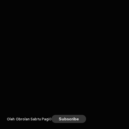
komentar belum bisa dimuat. Coba refresh halaman
atau periksa koneksi internet kamu.
Kreator
Subscribe
Oleh Obrolan Sabtu Pagi
0