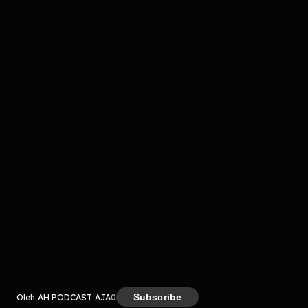
komentar belum bisa dimuat. Coba refresh halaman
atau periksa koneksi internet kamu.
Kreator
Subscribe
Oleh AH PODCAST AJA
0