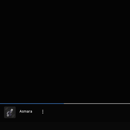
komentar belum bisa dimuat. Coba refr
atau periksa koneksi internet k
LIHAT EPISODE LAIN
Asmara