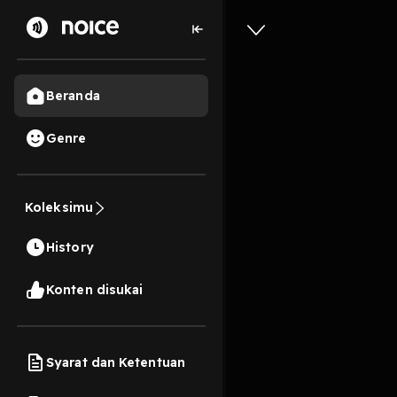
Beranda
Genre
2
6 tahun lalu
4 Men
Koleksimu
Semesti
History
Play
Konten disukai
Syarat dan Ketentuan