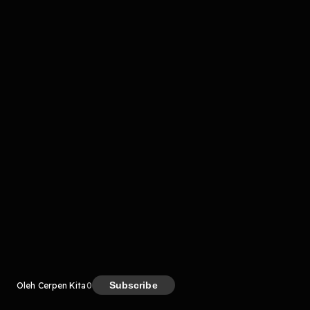
komentar belum bisa dimuat. Coba refresh halaman
atau periksa koneksi internet kamu.
Kreator
Subscribe
Oleh Cerpen Kita
0