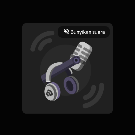
Haiiiiii, kenalin aku Adnan :)
Read More
Bunyikan suara
Fiksi
CREATOR-RSS
Cerpen Kita
Subscribe
0 Subscribers
Komentar