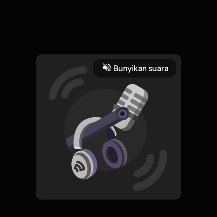
23 Maret 2023
dengerin aja deh pokoknya
Read More
Bunyikan suara
Drama
desain
ngobrolbareng
drama
HOSTING
KK
Subscribe
0 Subscribers