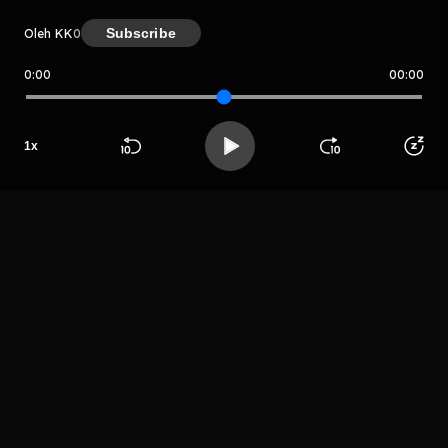
Subscribe
Oleh KK
0
0:00
00:00
KK
Host
Host
Host
1
x
Nindyra
NIK
Khansa NH
Beranda
Cari
Buka App
Koleksimu
Profil
Pramesti
LIHAT EPISODE LAIN